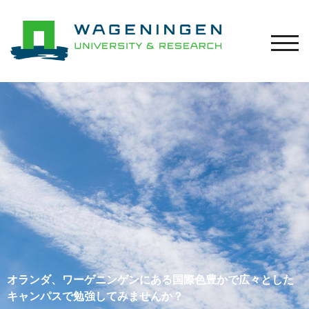
モバ
オランダ、ワーゲニンゲンにある国際色豊かで広々とした
キャンパスで勉強してみませんか？