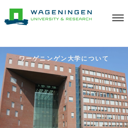
モバ
ワーゲニンゲン大学について