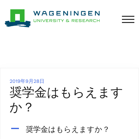
コ
ン
テ
モバ
ン
ツ
へ
ス
キ
ッ
プ
2019年9月28日
奨学金はもらえます
か？
A
奨学金はもらえますか？