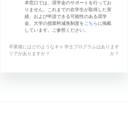
本窓口では、奨学金のサポートを行ってお
りません。これまでの在学生が取得した実
績、および申請できる可能性のある奨学
金、大学の授業料減免制度を
こちら
に掲載
しています。ご参照ください。
投
卒業後にはどのようなキャ
学士プログラムはあります
リアがありますか？
か？
稿
ナ
ビ
ゲ
ー
シ
ョ